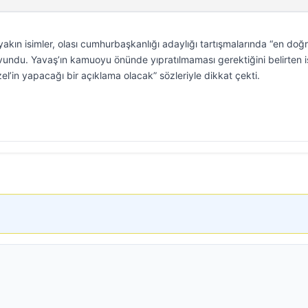
kın isimler, olası cumhurbaşkanlığı adaylığı tartışmalarında “en doğ
ndu. Yavaş’ın kamuoyu önünde yıpratılmaması gerektiğini belirten is
el’in yapacağı bir açıklama olacak” sözleriyle dikkat çekti.