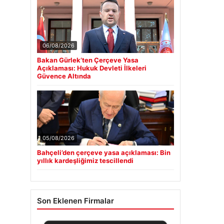
06/08/2026
Bakan Gürlek’ten Çerçeve Yasa
Açıklaması: Hukuk Devleti İlkeleri
Güvence Altında
05/08/2026
Bahçeli’den çerçeve yasa açıklaması: Bin
yıllık kardeşliğimiz tescillendi
Son Eklenen Firmalar