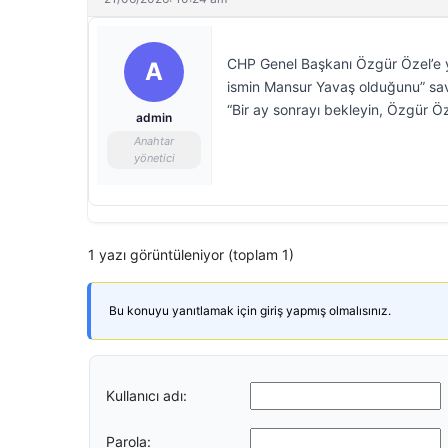
CHP Genel Başkanı Özgür Özel’e ya
A
ismin Mansur Yavaş olduğunu” savu
“Bir ay sonrayı bekleyin, Özgür Öz
admin
Anahtar
yönetici
1 yazı görüntüleniyor (toplam 1)
Bu konuyu yanıtlamak için giriş yapmış olmalısınız.
Kullanıcı adı:
Parola: