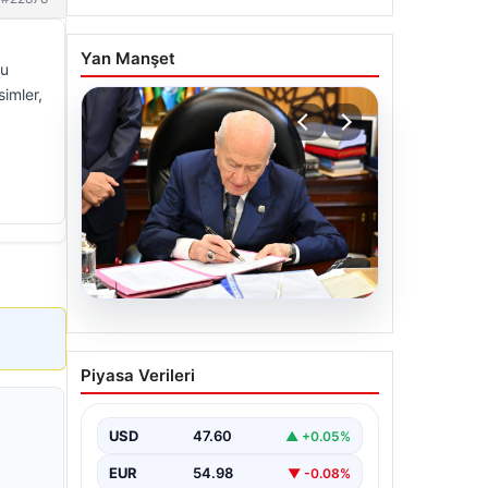
Yan Manşet
ru
imler,
05.08.2026
Bahçeli’den çerçeve yasa
Piyasa Verileri
açıklaması: Bin yıllık
kardeşliğimiz tescillendi
USD
47.60
▲ +0.05%
EUR
54.98
▼ -0.08%