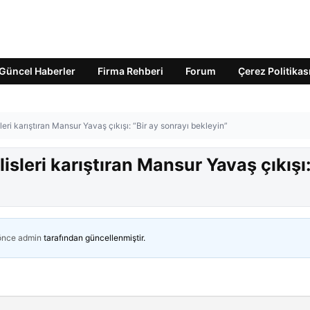
Güncel Haberler
Firma Rehberi
Forum
Çerez Politikas
ri karıştıran Mansur Yavaş çıkışı: “Bir ay sonrayı bekleyin”
sleri karıştıran Mansur Yavaş çıkışı
 önce
admin
tarafından güncellenmiştir.