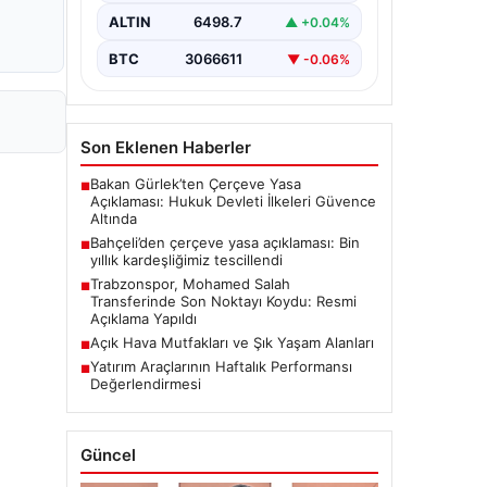
ALTIN
6498.7
▲ +0.04%
BTC
3066611
▼ -0.06%
Son Eklenen Haberler
Bakan Gürlek’ten Çerçeve Yasa
■
Açıklaması: Hukuk Devleti İlkeleri Güvence
Altında
Bahçeli’den çerçeve yasa açıklaması: Bin
■
yıllık kardeşliğimiz tescillendi
Trabzonspor, Mohamed Salah
■
Transferinde Son Noktayı Koydu: Resmi
Açıklama Yapıldı
Açık Hava Mutfakları ve Şık Yaşam Alanları
■
Yatırım Araçlarının Haftalık Performansı
■
Değerlendirmesi
Güncel