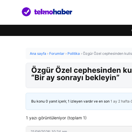
Ana sayfa
›
Forumlar
›
Politika
›
Özgür Özel cephesinden kulisle
Özgür Özel cephesinden kuli
“Bir ay sonrayı bekleyin”
Bu konu 0 yanıt içerir, 1 izleyen vardır ve en son
1 ay 2 hafta
1 yazı görüntüleniyor (toplam 1)
21/06/2026: 10:24 am