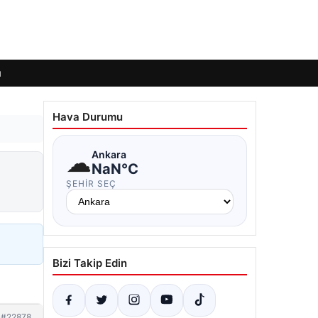
ı
Hava Durumu
☁
Ankara
:
NaN°C
ŞEHIR SEÇ
Bizi Takip Edin
#22878