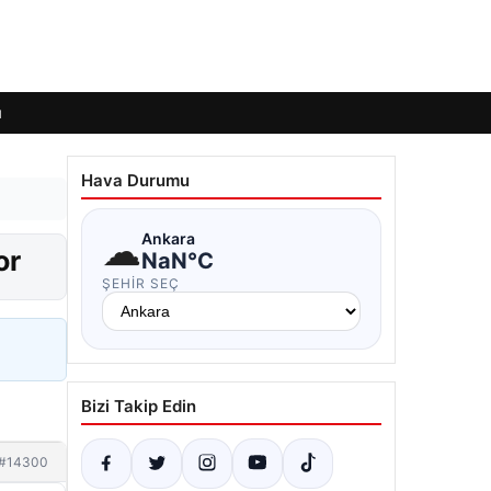
ı
Hava Durumu
☁
Ankara
or
NaN°C
ŞEHIR SEÇ
Bizi Takip Edin
#14300