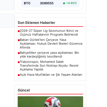
BTC
3089555
▲ +0.80%
Son Eklenen Haberler
2026-27 Süper Lig Sezonunun İkinci ve
■
Üçüncü Haftalarının Programı Belirlendi
Bakan Gürlek’ten Çerçeve Yasa
■
Açıklaması: Hukuk Devleti İlkeleri Güvence
Altında
Bahçeli’den çerçeve yasa açıklaması: Bin
■
yıllık kardeşliğimiz tescillendi
Trabzonspor, Mohamed Salah
■
Transferinde Son Noktayı Koydu: Resmi
Açıklama Yapıldı
Açık Hava Mutfakları ve Şık Yaşam Alanları
■
Güncel