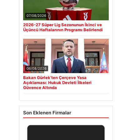
07/08/2026
2026-27 Süper Lig Sezonunun İkinci ve
Üçüncü Haftalarının Programı Belirlendi
06/08/2026
Bakan Gürlek’ten Çerçeve Yasa
Açıklaması: Hukuk Devleti İlkeleri
Güvence Altında
Son Eklenen Firmalar