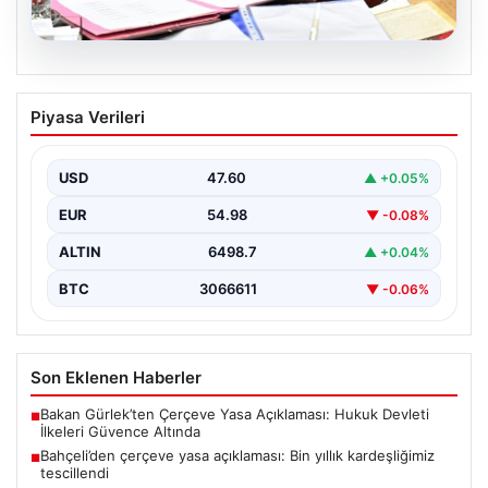
05.08.2026
Bahçeli’den çerçeve yasa açıklaması:
Piyasa Verileri
Bin yıllık kardeşliğimiz tescillendi
USD
47.60
▲ +0.05%
EUR
54.98
▼ -0.08%
ALTIN
6498.7
▲ +0.04%
BTC
3066611
▼ -0.06%
Son Eklenen Haberler
Bakan Gürlek’ten Çerçeve Yasa Açıklaması: Hukuk Devleti
■
İlkeleri Güvence Altında
Bahçeli’den çerçeve yasa açıklaması: Bin yıllık kardeşliğimiz
■
tescillendi