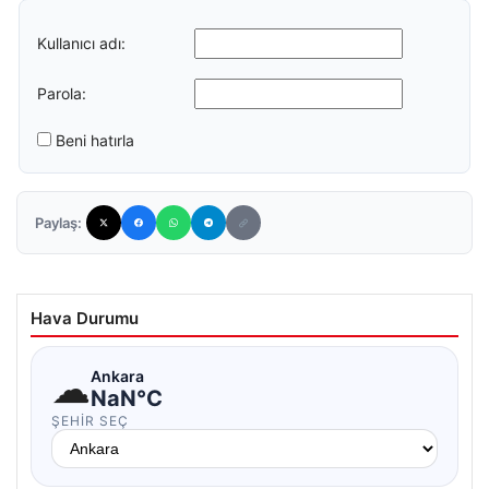
Kullanıcı adı:
Parola:
Beni hatırla
Paylaş:
Hava Durumu
☁
Ankara
NaN°C
ŞEHIR SEÇ