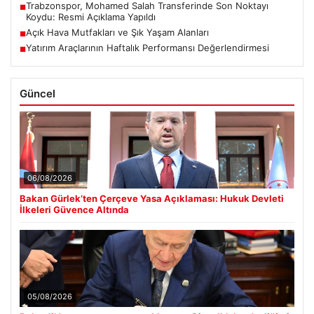
Trabzonspor, Mohamed Salah Transferinde Son Noktayı
■
Koydu: Resmi Açıklama Yapıldı
Açık Hava Mutfakları ve Şık Yaşam Alanları
■
Yatırım Araçlarının Haftalık Performansı Değerlendirmesi
■
Güncel
06/08/2026
Bakan Gürlek’ten Çerçeve Yasa Açıklaması: Hukuk Devleti
İlkeleri Güvence Altında
05/08/2026