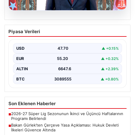
06.08.2026
Bakan Gürlek’ten Çerçeve Yasa
Piyasa Verileri
Açıklaması: Hukuk Devleti İlkeleri
Güvence Altında
USD
47.70
▲ +0.15%
Adalet Bakanı Akın Gürlek, Türkiye'nin terörden
arındırılmış bir geleceğe doğru ilerlerken, hazırlanan
EUR
55.20
▲ +0.32%
yeni çerçeve…
ALTIN
6647.6
▲ +2.39%
BTC
3089555
▲ +0.80%
Son Eklenen Haberler
2026-27 Süper Lig Sezonunun İkinci ve Üçüncü Haftalarının
■
Programı Belirlendi
Bakan Gürlek’ten Çerçeve Yasa Açıklaması: Hukuk Devleti
■
İlkeleri Güvence Altında