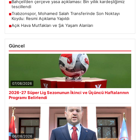
Bahçeli’den çerçeve yasa açıklaması: Bin yıllık kardeşliğimiz
■
tescillendi
Trabzonspor, Mohamed Salah Transferinde Son Noktayı
■
Koydu: Resmi Açıklama Yapıldı
Açık Hava Mutfakları ve Şık Yaşam Alanları
■
Güncel
07/08/2026
2026-27 Süper Lig Sezonunun İkinci ve Üçüncü Haftalarının
Programı Belirlendi
06/08/2026