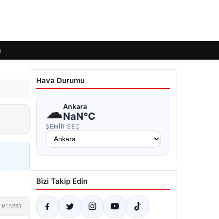
ı
Hava Durumu
☁
Ankara
NaN°C
ŞEHIR SEÇ
Bizi Takip Edin
#15281