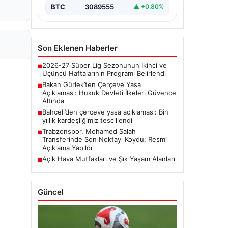
BTC
3089555
▲ +0.80%
Son Eklenen Haberler
2026-27 Süper Lig Sezonunun İkinci ve
■
Üçüncü Haftalarının Programı Belirlendi
Bakan Gürlek’ten Çerçeve Yasa
■
Açıklaması: Hukuk Devleti İlkeleri Güvence
Altında
Bahçeli’den çerçeve yasa açıklaması: Bin
■
yıllık kardeşliğimiz tescillendi
Trabzonspor, Mohamed Salah
■
Transferinde Son Noktayı Koydu: Resmi
Açıklama Yapıldı
Açık Hava Mutfakları ve Şık Yaşam Alanları
■
Güncel