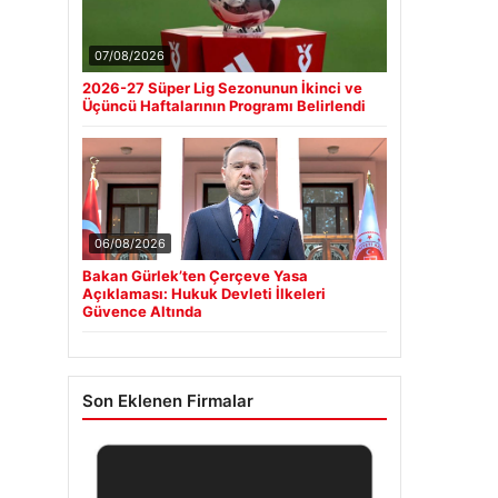
07/08/2026
2026-27 Süper Lig Sezonunun İkinci ve
Üçüncü Haftalarının Programı Belirlendi
06/08/2026
Bakan Gürlek’ten Çerçeve Yasa
Açıklaması: Hukuk Devleti İlkeleri
Güvence Altında
Son Eklenen Firmalar