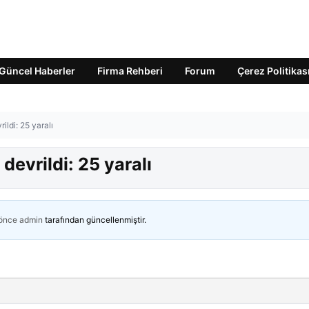
Güncel Haberler
Firma Rehberi
Forum
Çerez Politikas
ildi: 25 yaralı
devrildi: 25 yaralı
 önce
admin
tarafından güncellenmiştir.