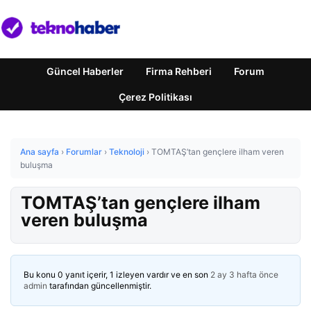
Güncel Haberler
Firma Rehberi
Forum
Çerez Politikası
Ana sayfa
›
Forumlar
›
Teknoloji
›
TOMTAŞ’tan gençlere ilham veren
buluşma
TOMTAŞ’tan gençlere ilham
veren buluşma
Bu konu 0 yanıt içerir, 1 izleyen vardır ve en son
2 ay 3 hafta önce
admin
tarafından güncellenmiştir.