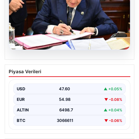
05.08.2026
Bahçeli’den çerçeve yasa açıklaması:
Piyasa Verileri
Bin yıllık kardeşliğimiz tescillendi
USD
47.60
▲ +0.05%
EUR
54.98
▼ -0.08%
ALTIN
6498.7
▲ +0.04%
BTC
3066611
▼ -0.06%