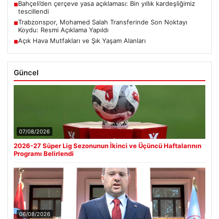
Bahçeli’den çerçeve yasa açıklaması: Bin yıllık kardeşliğimiz
■
tescillendi
Trabzonspor, Mohamed Salah Transferinde Son Noktayı
■
Koydu: Resmi Açıklama Yapıldı
Açık Hava Mutfakları ve Şık Yaşam Alanları
■
Güncel
07/08/2026
2026-27 Süper Lig Sezonunun İkinci ve Üçüncü Haftalarının
Programı Belirlendi
06/08/2026