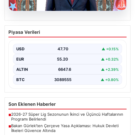
06.08.2026
Bakan Gürlek’ten Çerçeve Yasa
Piyasa Verileri
Açıklaması: Hukuk Devleti İlkeleri
Güvence Altında
USD
47.70
▲ +0.15%
Adalet Bakanı Akın Gürlek, Türkiye'nin terörden
arındırılmış bir geleceğe doğru ilerlerken, hazırlanan
EUR
55.20
▲ +0.32%
yeni çerçeve…
ALTIN
6647.6
▲ +2.39%
BTC
3089555
▲ +0.80%
Son Eklenen Haberler
2026-27 Süper Lig Sezonunun İkinci ve Üçüncü Haftalarının
■
Programı Belirlendi
Bakan Gürlek’ten Çerçeve Yasa Açıklaması: Hukuk Devleti
■
İlkeleri Güvence Altında