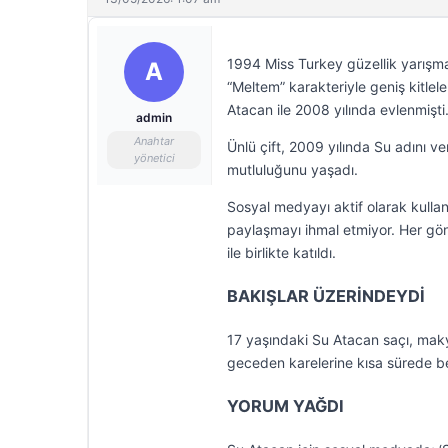
1994 Miss Turkey güzellik yarışma
A
“Meltem” karakteriyle geniş kitl
Atacan ile 2008 yılında evlenmişti
admin
Anahtar
Ünlü çift, 2009 yılında Su adını ve
yönetici
mutluluğunu yaşadı.
Sosyal medyayı aktif olarak kullan
paylaşmayı ihmal etmiyor. Her gön
ile birlikte katıldı.
BAKIŞLAR ÜZERİNDEYDİ
17 yaşındaki Su Atacan saçı, makya
geceden karelerine kısa sürede b
YORUM YAĞDI