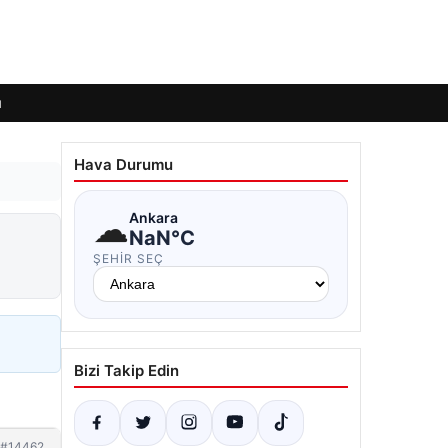
ı
Hava Durumu
☁
Ankara
NaN°C
ŞEHIR SEÇ
Bizi Takip Edin
#14462