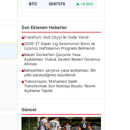
BTC
3097576
▲ +0.30%
Son Eklenen Haberler
Frankfurt, Hull City’yi İki Golle Yendi
■
2026-27 Süper Lig Sezonunun İkinci ve
■
Üçüncü Haftalarının Programı Belirlendi
Bakan Gürlek’ten Çerçeve Yasa
■
Açıklaması: Hukuk Devleti İlkeleri Güvence
Altında
Bahçeli’den çerçeve yasa açıklaması: Bin
■
yıllık kardeşliğimiz tescillendi
Trabzonspor, Mohamed Salah
■
Transferinde Son Noktayı Koydu: Resmi
Açıklama Yapıldı
Güncel