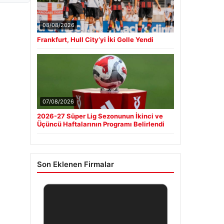
08/08/2026
Frankfurt, Hull City’yi İki Golle Yendi
07/08/2026
2026-27 Süper Lig Sezonunun İkinci ve
Üçüncü Haftalarının Programı Belirlendi
Son Eklenen Firmalar