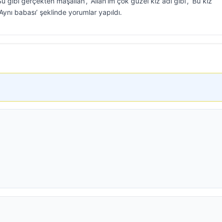
gibi gerçekten maşallah’, ‘Allah’ım çok güzel kız adı gibi’, ‘Bu kız
‘Aynı babası’ şeklinde yorumlar yapıldı.