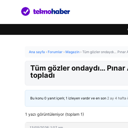
Ana sayfa
›
Forumlar
›
Magazin
›
Tüm gözler ondaydı… Pınar A
Tüm gözler ondaydı… Pınar 
topladı
Bu konu 0 yanıt içerir, 1 izleyen vardır ve en son
2 ay 4 hafta
1 yazı görüntüleniyor (toplam 1)
13/05/2026: 1:07 am