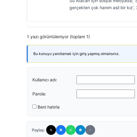
Su Atacan için sosyal medyada; ‘Su 
gerçekten çok hanım asil bir kız’, 
1 yazı görüntüleniyor (toplam 1)
Bu konuyu yanıtlamak için giriş yapmış olmalısınız.
Kullanıcı adı:
Parola:
Beni hatırla
Paylaş: