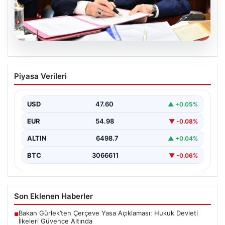
05.08.2026
Bahçeli’den çerçeve yasa açıklaması:
Piyasa Verileri
Bin yıllık kardeşliğimiz tescillendi
USD
47.60
▲ +0.05%
EUR
54.98
▼ -0.08%
ALTIN
6498.7
▲ +0.04%
BTC
3066611
▼ -0.06%
Son Eklenen Haberler
Bakan Gürlek’ten Çerçeve Yasa Açıklaması: Hukuk Devleti
■
İlkeleri Güvence Altında