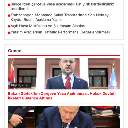
Bahçeli’den çerçeve yasa açıklaması: Bin yıllık kardeşliğimiz
■
tescillendi
Trabzonspor, Mohamed Salah Transferinde Son Noktayı
■
Koydu: Resmi Açıklama Yapıldı
Açık Hava Mutfakları ve Şık Yaşam Alanları
■
Yatırım Araçlarının Haftalık Performansı Değerlendirmesi
■
Güncel
06/08/2026
Bakan Gürlek’ten Çerçeve Yasa Açıklaması: Hukuk Devleti
İlkeleri Güvence Altında