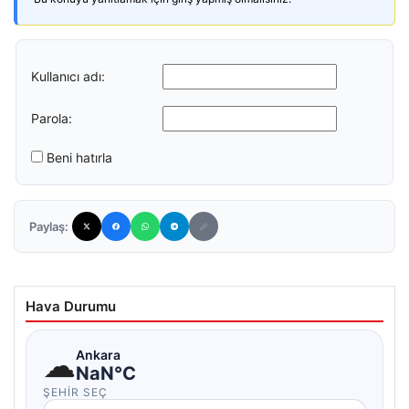
Kullanıcı adı:
Parola:
Beni hatırla
Paylaş:
Hava Durumu
☁
Ankara
NaN°C
ŞEHIR SEÇ