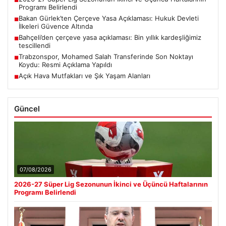
■
Programı Belirlendi
Bakan Gürlek’ten Çerçeve Yasa Açıklaması: Hukuk Devleti
■
İlkeleri Güvence Altında
Bahçeli’den çerçeve yasa açıklaması: Bin yıllık kardeşliğimiz
■
tescillendi
Trabzonspor, Mohamed Salah Transferinde Son Noktayı
■
Koydu: Resmi Açıklama Yapıldı
Açık Hava Mutfakları ve Şık Yaşam Alanları
■
Güncel
07/08/2026
2026-27 Süper Lig Sezonunun İkinci ve Üçüncü Haftalarının
Programı Belirlendi