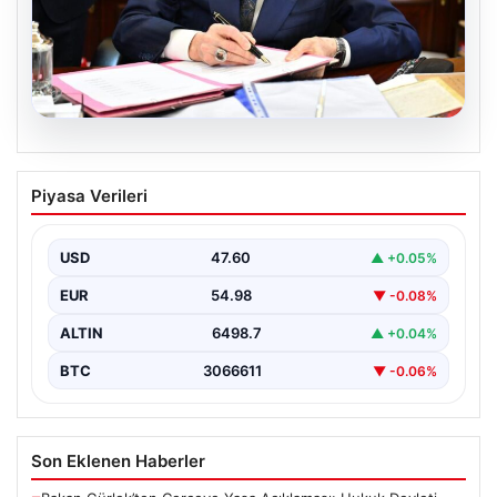
05.08.2026
Bahçeli’den çerçeve yasa açıklaması:
Piyasa Verileri
Bin yıllık kardeşliğimiz tescillendi
USD
47.60
▲ +0.05%
EUR
54.98
▼ -0.08%
ALTIN
6498.7
▲ +0.04%
BTC
3066611
▼ -0.06%
Son Eklenen Haberler