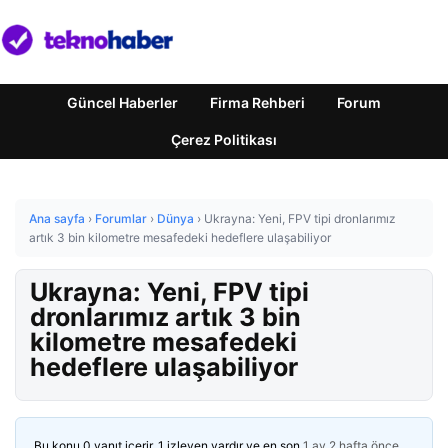
Güncel Haberler
Firma Rehberi
Forum
Çerez Politikası
Ana sayfa
›
Forumlar
›
Dünya
›
Ukrayna: Yeni, FPV tipi dronlarımız
artık 3 bin kilometre mesafedeki hedeflere ulaşabiliyor
Ukrayna: Yeni, FPV tipi
dronlarımız artık 3 bin
kilometre mesafedeki
hedeflere ulaşabiliyor
Bu konu 0 yanıt içerir, 1 izleyen vardır ve en son
1 ay 2 hafta önce