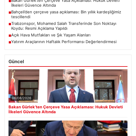
Bakan Gürlek’ten Çerçeve Yasa Açıklaması: Hukuk Devleti
■
İlkeleri Güvence Altında
Bahçeli’den çerçeve yasa açıklaması: Bin yıllık kardeşliğimiz
■
tescillendi
Trabzonspor, Mohamed Salah Transferinde Son Noktayı
■
Koydu: Resmi Açıklama Yapıldı
Açık Hava Mutfakları ve Şık Yaşam Alanları
■
Yatırım Araçlarının Haftalık Performansı Değerlendirmesi
■
Güncel
06/08/2026
Bakan Gürlek’ten Çerçeve Yasa Açıklaması: Hukuk Devleti
İlkeleri Güvence Altında