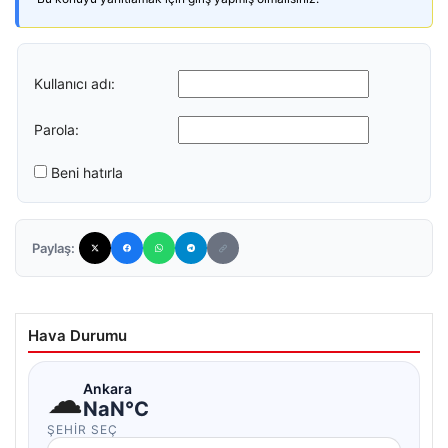
Kullanıcı adı:
Parola:
Beni hatırla
Paylaş:
Hava Durumu
☁
Ankara
NaN°C
ŞEHIR SEÇ