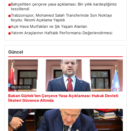
Bahçeli’den çerçeve yasa açıklaması: Bin yıllık kardeşliğimiz
■
tescillendi
Trabzonspor, Mohamed Salah Transferinde Son Noktayı
■
Koydu: Resmi Açıklama Yapıldı
Açık Hava Mutfakları ve Şık Yaşam Alanları
■
Yatırım Araçlarının Haftalık Performansı Değerlendirmesi
■
Güncel
06/08/2026
Bakan Gürlek’ten Çerçeve Yasa Açıklaması: Hukuk Devleti
İlkeleri Güvence Altında