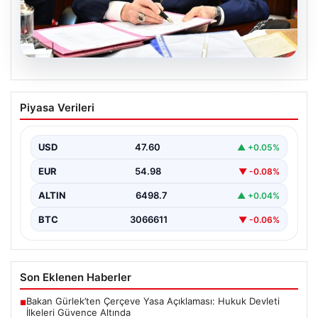
05.08.2026
Bahçeli’den çerçeve yasa açıklaması:
Piyasa Verileri
Bin yıllık kardeşliğimiz tescillendi
USD
47.60
▲ +0.05%
EUR
54.98
▼ -0.08%
ALTIN
6498.7
▲ +0.04%
BTC
3066611
▼ -0.06%
Son Eklenen Haberler
Bakan Gürlek’ten Çerçeve Yasa Açıklaması: Hukuk Devleti
■
İlkeleri Güvence Altında