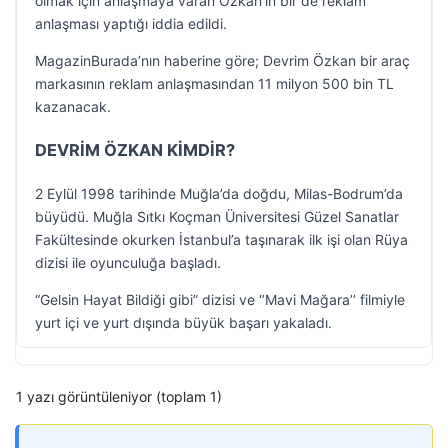
olmak için anlaşmaya varan Özkan’ın bir de reklam
anlaşması yaptığı iddia edildi.
MagazinBurada’nın haberine göre; Devrim Özkan bir araç
markasının reklam anlaşmasından 11 milyon 500 bin TL
kazanacak.
DEVRİM ÖZKAN KİMDİR?
2 Eylül 1998 tarihinde Muğla’da doğdu, Milas-Bodrum’da
büyüdü. Muğla Sıtkı Koçman Üniversitesi Güzel Sanatlar
Fakültesinde okurken İstanbul’a taşınarak ilk işi olan Rüya
dizisi ile oyunculuğa başladı.
“Gelsin Hayat Bildiği gibi” dizisi ve ‘’Mavi Mağara’’ filmiyle
yurt içi ve yurt dışında büyük başarı yakaladı.
1 yazı görüntüleniyor (toplam 1)