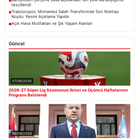
■
tescillendi
Trabzonspor, Mohamed Salah Transferinde Son Noktayı
■
Koydu: Resmi Açıklama Yapıldı
Açık Hava Mutfakları ve Şık Yaşam Alanları
■
Güncel
07/08/2026
2026-27 Süper Lig Sezonunun İkinci ve Üçüncü Haftalarının
Programı Belirlendi
06/08/2026