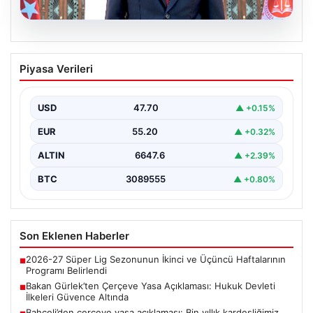
06.08.2026
Bakan Gürlek’ten Çerçeve Yasa
Piyasa Verileri
Açıklaması: Hukuk Devleti İlkeleri
Güvence Altında
USD
47.70
▲ +0.15%
Adalet Bakanı Akın Gürlek, Türkiye'nin terörden
arındırılmış bir geleceğe doğru ilerlerken, hazırlanan
EUR
55.20
▲ +0.32%
yeni çerçeve…
ALTIN
6647.6
▲ +2.39%
BTC
3089555
▲ +0.80%
Son Eklenen Haberler
2026-27 Süper Lig Sezonunun İkinci ve Üçüncü Haftalarının
■
Programı Belirlendi
Bakan Gürlek’ten Çerçeve Yasa Açıklaması: Hukuk Devleti
■
İlkeleri Güvence Altında
Bahçeli’den çerçeve yasa açıklaması: Bin yıllık kardeşliğimiz