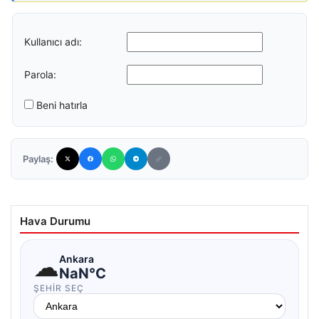
Kullanıcı adı:
Parola:
Beni hatırla
Paylaş:
Hava Durumu
☁
Ankara
NaN°C
ŞEHIR SEÇ