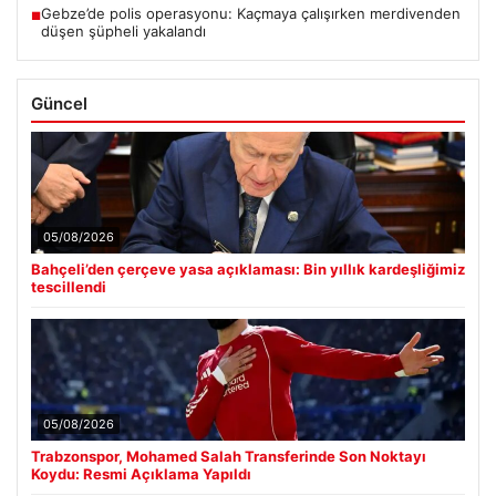
Gebze’de polis operasyonu: Kaçmaya çalışırken merdivenden
■
düşen şüpheli yakalandı
Güncel
05/08/2026
Bahçeli’den çerçeve yasa açıklaması: Bin yıllık kardeşliğimiz
tescillendi
05/08/2026
Trabzonspor, Mohamed Salah Transferinde Son Noktayı
Koydu: Resmi Açıklama Yapıldı