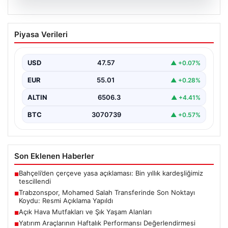
05.08.2026
Trabzonspor, Mohamed Salah
Piyasa Verileri
Transferinde Son Noktayı Koydu: Resmi
Açıklama Yapıldı
USD
47.57
▲ +0.07%
Trabzonspor, uzun süredir yoğun olarak gündemde
olan Mohamed Salah transferinde önemli bir adım attı.
EUR
55.01
▲ +0.28%
…
ALTIN
6506.3
▲ +4.41%
BTC
3070739
▲ +0.57%
Son Eklenen Haberler
Bahçeli’den çerçeve yasa açıklaması: Bin yıllık kardeşliğimiz
■
tescillendi
Trabzonspor, Mohamed Salah Transferinde Son Noktayı
■
Koydu: Resmi Açıklama Yapıldı
Açık Hava Mutfakları ve Şık Yaşam Alanları
■
Yatırım Araçlarının Haftalık Performansı Değerlendirmesi
■